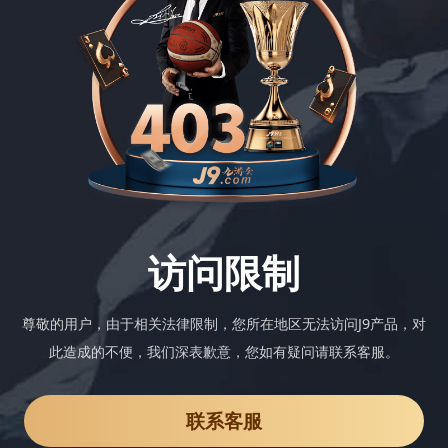
访问限制
尊敬的用户，由于相关法律限制，您所在地区无法访问J9产品，对
此造成的不便，我们深表歉意，您如有疑问请联系客服。
联系客服